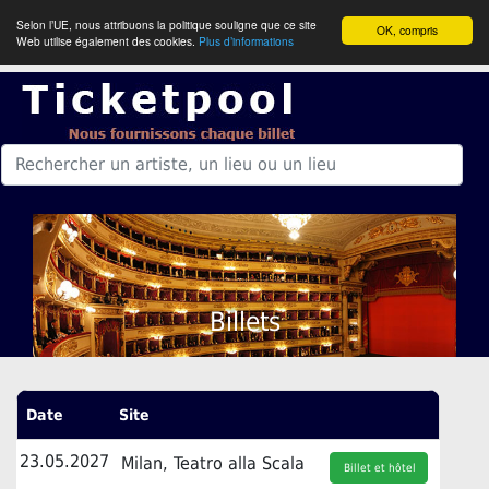
Selon l’UE, nous attribuons la politique souligne que ce site
OK, compris
Web utilise également des cookies.
Plus d’informations
Billets
Date
Site
23.05.2027
Milan, Teatro alla Scala
Billet et hôtel