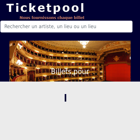
Billets pour
,