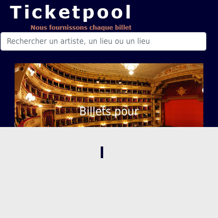
Billets pour
,