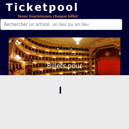
Billets pour
,