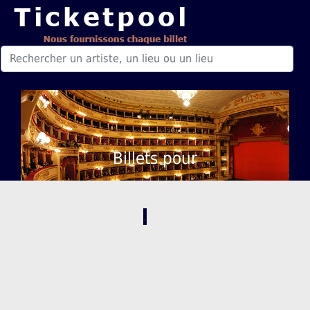
Billets pour
,