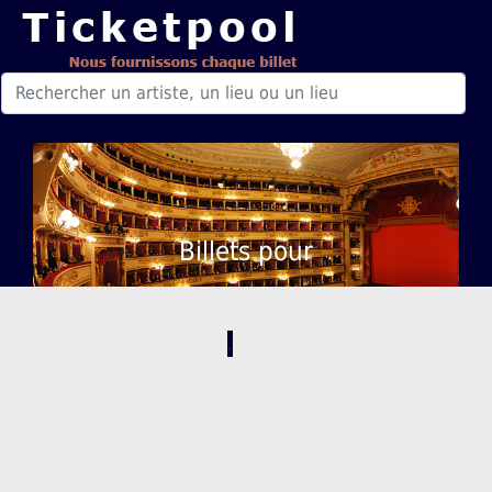
Billets pour
,