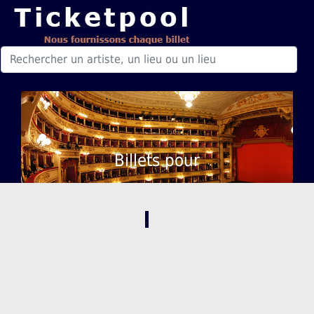
Billets pour
,