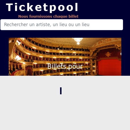
Billets pour
,