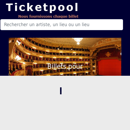
Billets pour
,