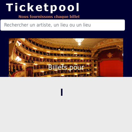
Billets pour
,