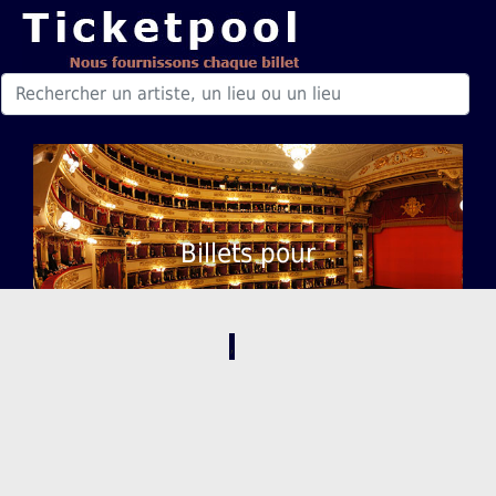
Billets pour
,