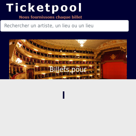
Billets pour
,