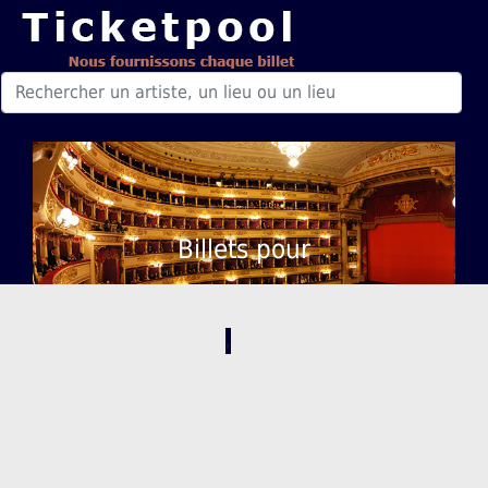
Billets pour
,