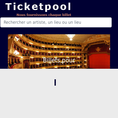
Billets pour
,