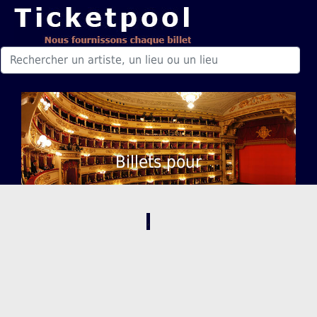
Billets pour
,