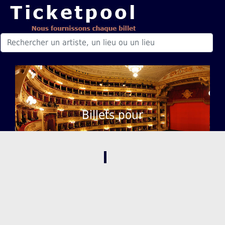
Billets pour
,