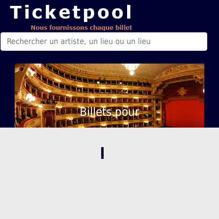
Billets pour
,