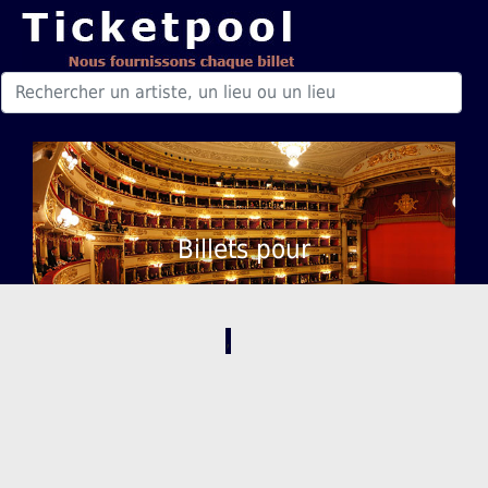
Billets pour
,