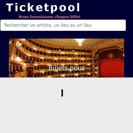
Billets pour
,