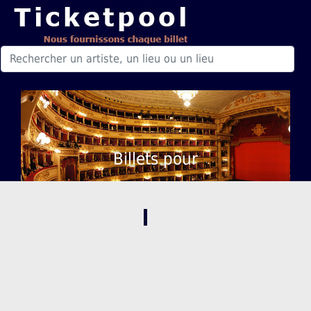
Billets pour
,