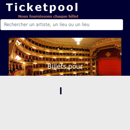
Billets pour
,