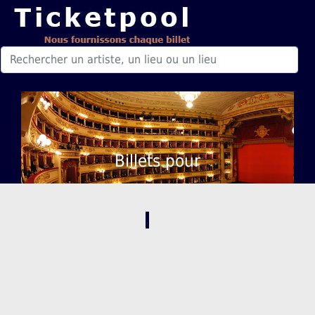
Billets pour
,