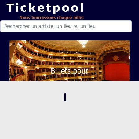
Billets pour
,