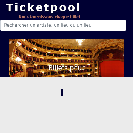
Billets pour
,