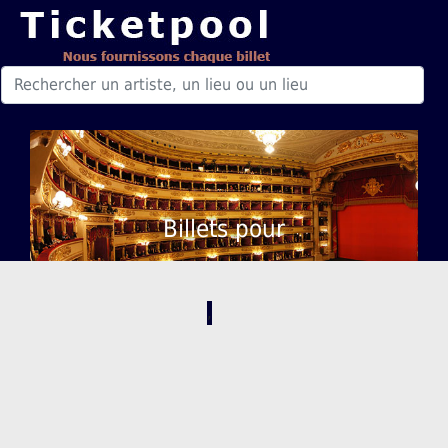
Billets pour
,