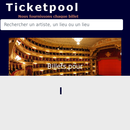
Billets pour
,