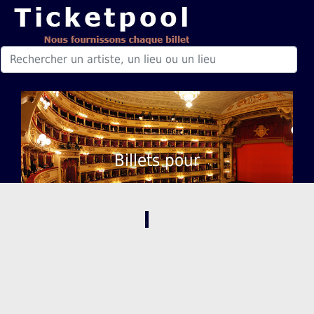
Billets pour
,