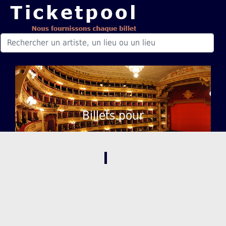
Billets pour
,