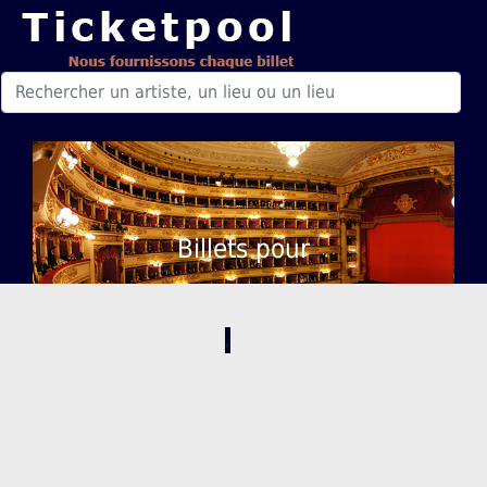
Billets pour
,