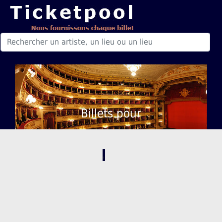
Billets pour
,