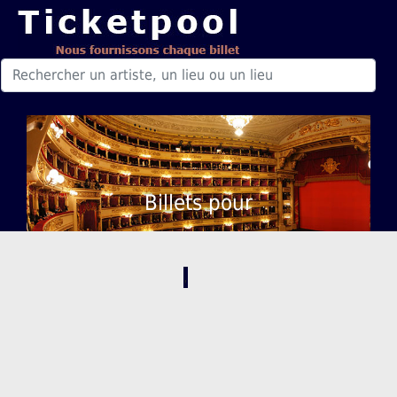
Billets pour
,