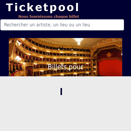
Billets pour
,