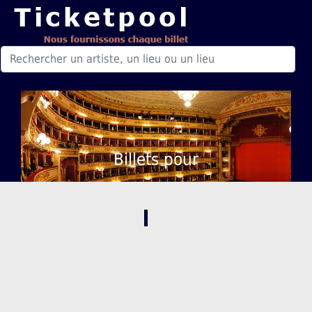
Billets pour
,