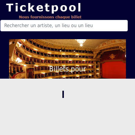
Billets pour
,