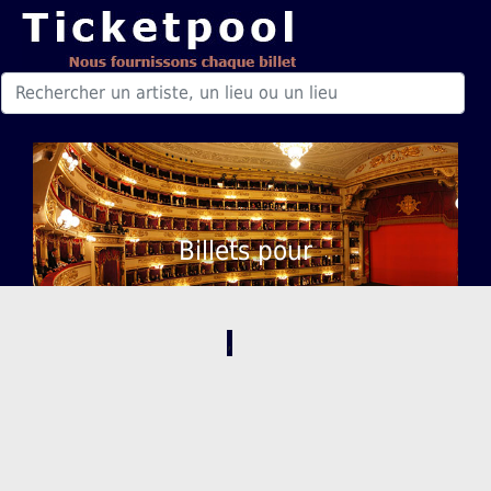
Billets pour
,