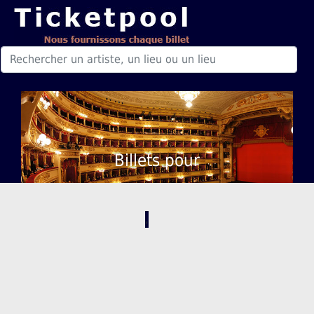
Billets pour
,