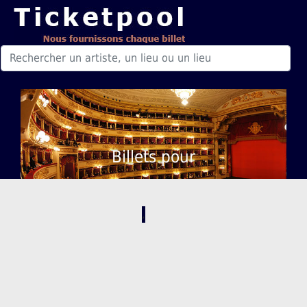
Billets pour
,