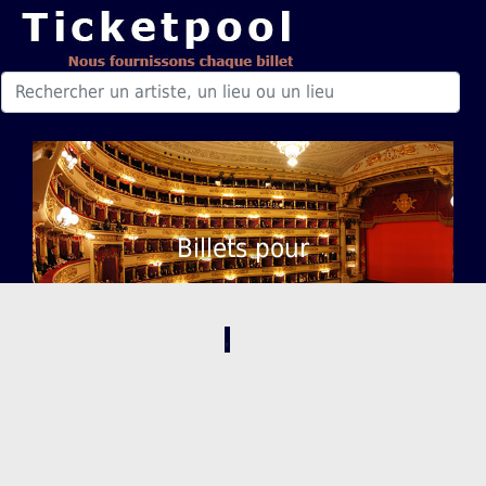
Billets pour
,