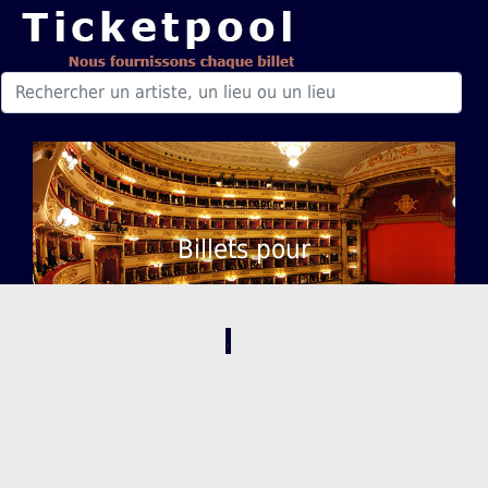
Billets pour
,