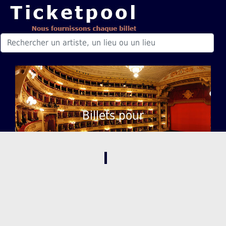
Billets pour
,