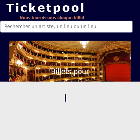
Billets pour
,