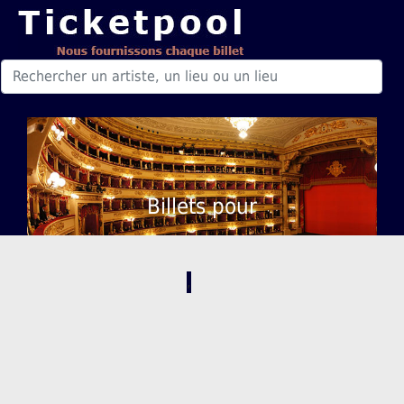
Billets pour
,