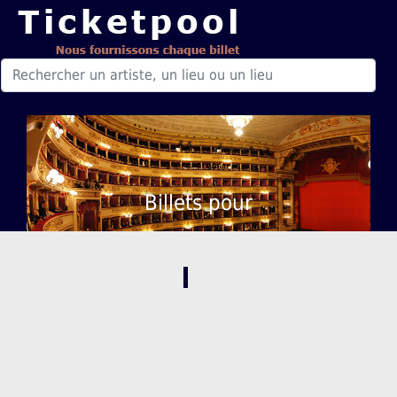
Billets pour
,