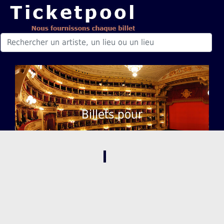
Billets pour
,