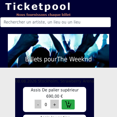
Billets pourThe Weeknd
08.08.2026 Stockholm, Strawberry Arena
Assis De palier supérieur
690,00 €