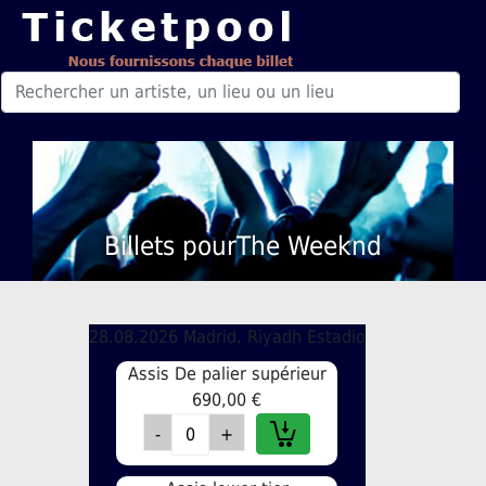
Billets pourThe Weeknd
28.08.2026 Madrid, Riyadh Estadio
Assis De palier supérieur
690,00 €