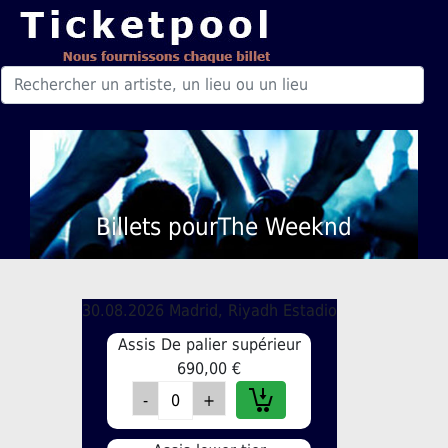
Billets pourThe Weeknd
30.08.2026 Madrid, Riyadh Estadio
Assis De palier supérieur
690,00 €