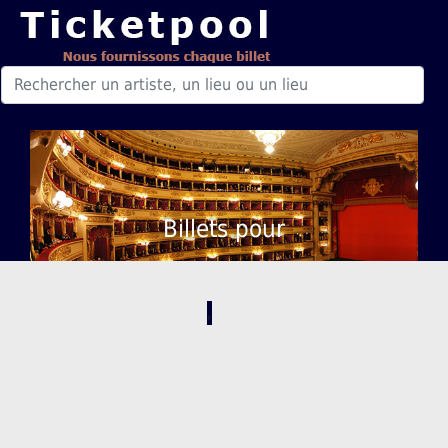
Billets pour
,