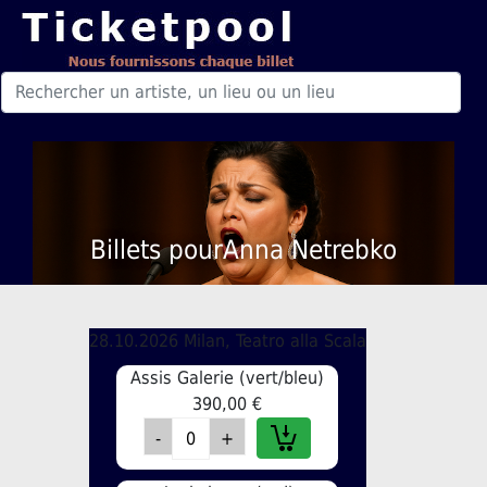
Billets pourAnna Netrebko
28.10.2026 Milan, Teatro alla Scala
Assis Galerie (vert/bleu)
390,00 €