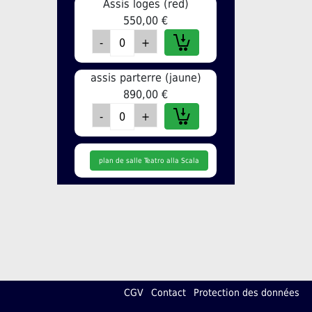
Assis loges (red)
550,00 €
assis parterre (jaune)
890,00 €
plan de salle Teatro alla Scala
CGV
Contact
Protection des données