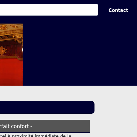
Contact
rfait confort -
tel à proximité immédiate de la.